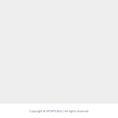
Copyright © SPORTS BULL All rights reserved.