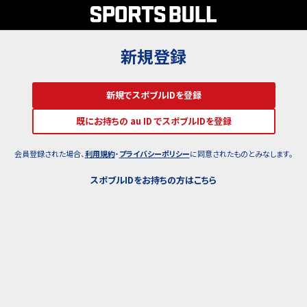
新規登録
新規でスポブルIDを登録
既にお持ちの au ID でスポブルIDを登録
会員登録された場合、
利用規約
・
プライバシーポリシー
に同意されたものとみなします。
スポブルIDをお持ちの方はこちら