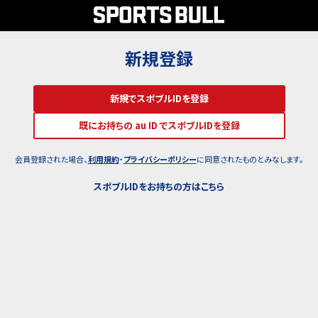
新規登録
新規でスポブルIDを登録
既にお持ちの au ID でスポブルIDを登録
会員登録された場合、
利用規約
・
プライバシーポリシー
に同意されたものとみなします。
スポブルIDをお持ちの方はこちら