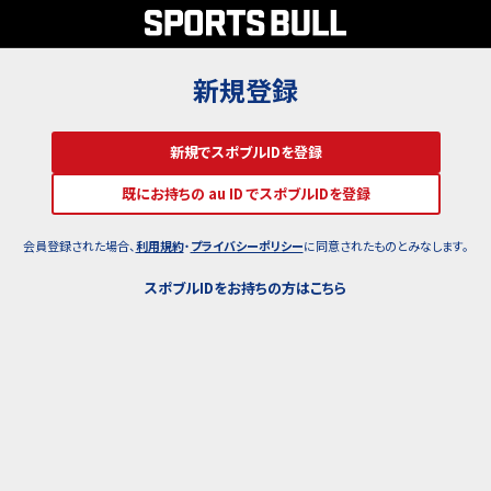
新規登録
新規でスポブルIDを登録
既にお持ちの au ID でスポブルIDを登録
会員登録された場合、
利用規約
・
プライバシーポリシー
に同意されたものとみなします。
スポブルIDをお持ちの方はこちら