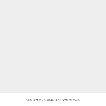
Copyright © SPORTS BULL All rights reserved.