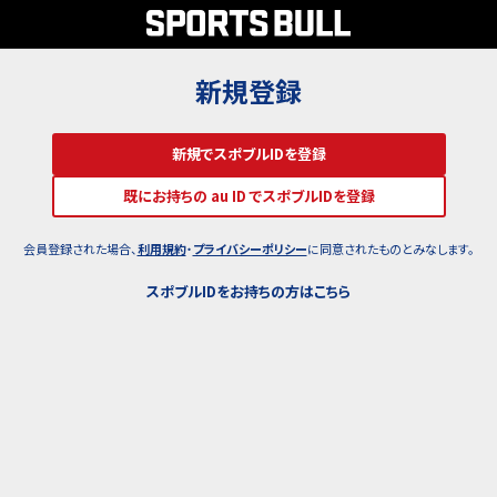
新規登録
新規でスポブルIDを登録
既にお持ちの au ID でスポブルIDを登録
会員登録された場合、
利用規約
・
プライバシーポリシー
に同意されたものとみなします。
スポブルIDをお持ちの方はこちら