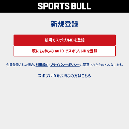
新規登録
新規でスポブルIDを登録
既にお持ちの au ID でスポブルIDを登録
会員登録された場合、
利用規約
・
プライバシーポリシー
に同意されたものとみなします。
スポブルIDをお持ちの方はこちら