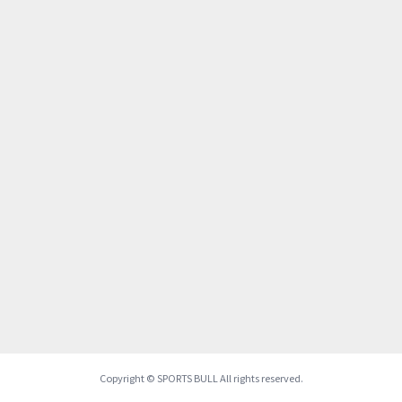
Copyright © SPORTS BULL All rights reserved.