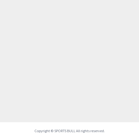
Copyright © SPORTS BULL All rights reserved.