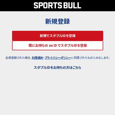
新規登録
新規でスポブルIDを登録
既にお持ちの au ID でスポブルIDを登録
会員登録された場合、
利用規約
・
プライバシーポリシー
に同意されたものとみなします。
スポブルIDをお持ちの方はこちら