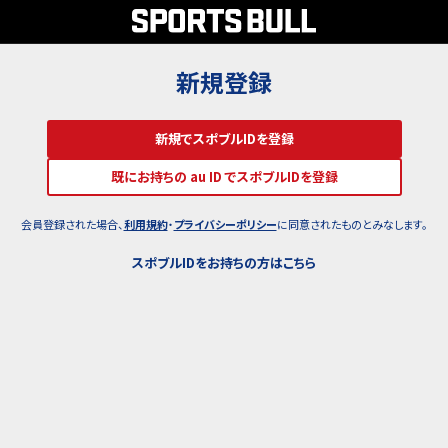
新規登録
新規でスポブルIDを登録
既にお持ちの au ID でスポブルIDを登録
会員登録された場合、
利用規約
・
プライバシーポリシー
に同意されたものとみなします。
スポブルIDをお持ちの方はこちら