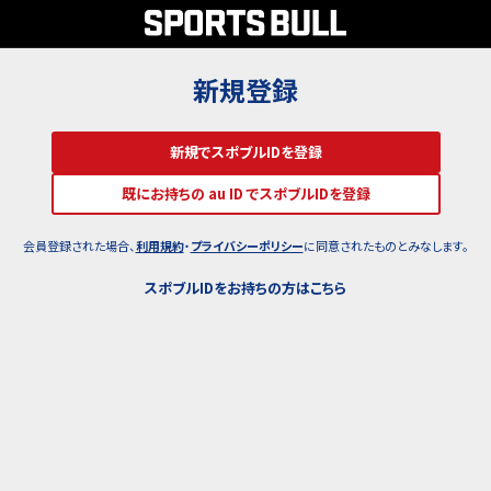
新規登録
新規でスポブルIDを登録
既にお持ちの au ID でスポブルIDを登録
会員登録された場合、
利用規約
・
プライバシーポリシー
に同意されたものとみなします。
スポブルIDをお持ちの方はこちら