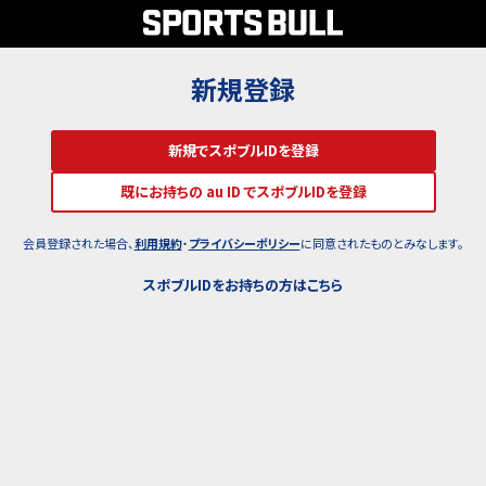
新規登録
新規でスポブルIDを登録
既にお持ちの au ID でスポブルIDを登録
会員登録された場合、
利用規約
・
プライバシーポリシー
に同意されたものとみなします。
スポブルIDをお持ちの方はこちら