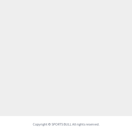
Copyright © SPORTS BULL All rights reserved.