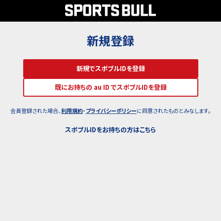
新規登録
新規でスポブルIDを登録
既にお持ちの au ID でスポブルIDを登録
会員登録された場合、
利用規約
・
プライバシーポリシー
に同意されたものとみなします。
スポブルIDをお持ちの方はこちら