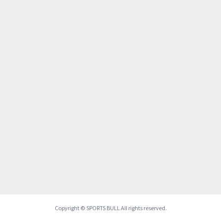
Copyright © SPORTS BULL All rights reserved.