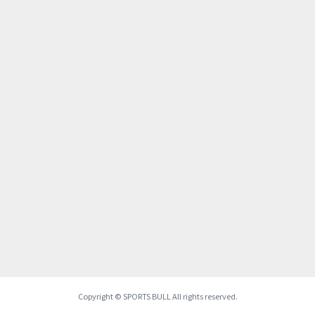
Copyright © SPORTS BULL All rights reserved.