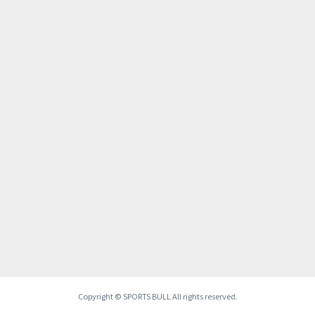
Copyright © SPORTS BULL All rights reserved.