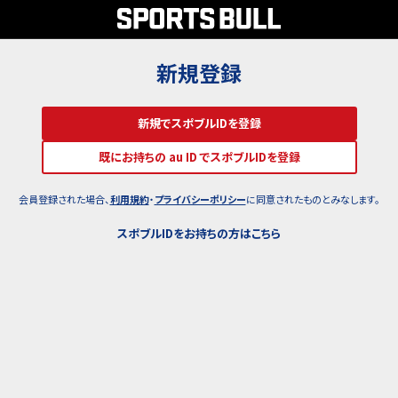
新規登録
新規でスポブルIDを登録
既にお持ちの au ID でスポブルIDを登録
会員登録された場合、
利用規約
・
プライバシーポリシー
に同意されたものとみなします。
スポブルIDをお持ちの方はこちら