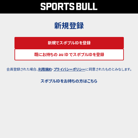
新規登録
新規でスポブルIDを登録
既にお持ちの au ID でスポブルIDを登録
会員登録された場合、
利用規約
・
プライバシーポリシー
に同意されたものとみなします。
スポブルIDをお持ちの方はこちら