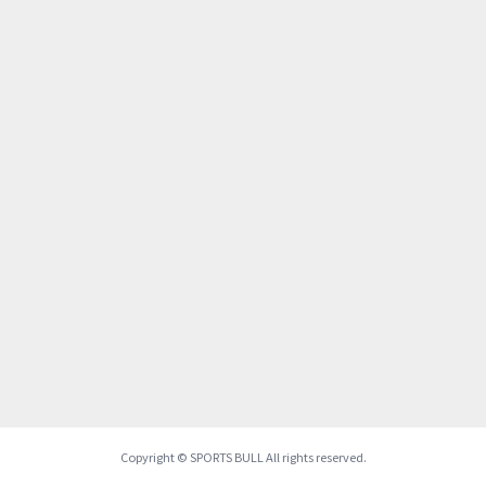
Copyright © SPORTS BULL All rights reserved.