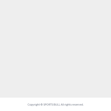
Copyright © SPORTS BULL All rights reserved.