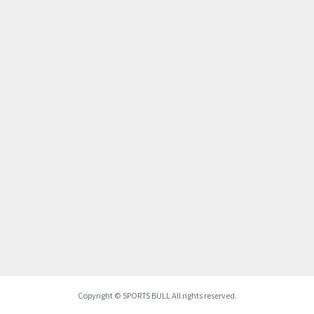
Copyright © SPORTS BULL All rights reserved.