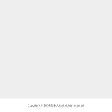
Copyright © SPORTS BULL All rights reserved.