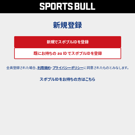
新規登録
新規でスポブルIDを登録
既にお持ちの au ID でスポブルIDを登録
会員登録された場合、
利用規約
・
プライバシーポリシー
に同意されたものとみなします。
スポブルIDをお持ちの方はこちら