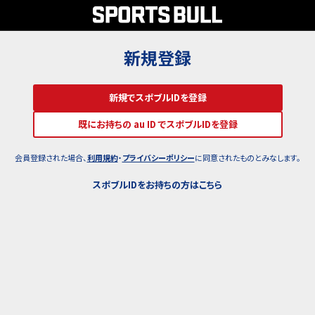
新規登録
新規でスポブルIDを登録
既にお持ちの au ID でスポブルIDを登録
会員登録された場合、
利用規約
・
プライバシーポリシー
に同意されたものとみなします。
スポブルIDをお持ちの方はこちら