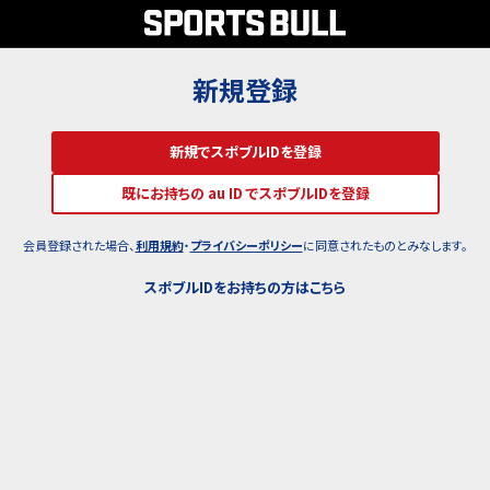
新規登録
新規でスポブルIDを登録
既にお持ちの au ID でスポブルIDを登録
会員登録された場合、
利用規約
・
プライバシーポリシー
に同意されたものとみなします。
スポブルIDをお持ちの方はこちら