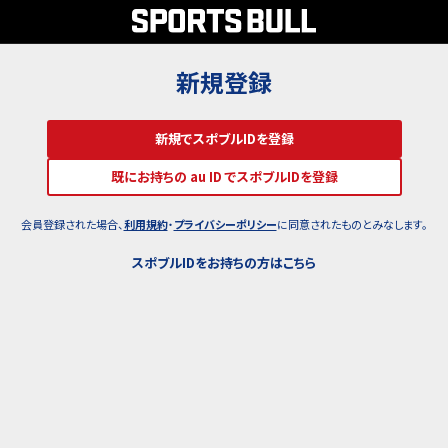
新規登録
新規でスポブルIDを登録
既にお持ちの au ID でスポブルIDを登録
会員登録された場合、
利用規約
・
プライバシーポリシー
に同意されたものとみなします。
スポブルIDをお持ちの方はこちら