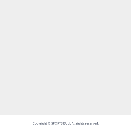
Copyright © SPORTS BULL All rights reserved.