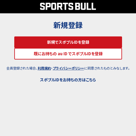
新規登録
新規でスポブルIDを登録
既にお持ちの au ID でスポブルIDを登録
会員登録された場合、
利用規約
・
プライバシーポリシー
に同意されたものとみなします。
スポブルIDをお持ちの方はこちら