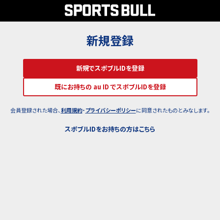
新規登録
新規でスポブルIDを登録
既にお持ちの au ID でスポブルIDを登録
会員登録された場合、
利用規約
・
プライバシーポリシー
に同意されたものとみなします。
スポブルIDをお持ちの方はこちら