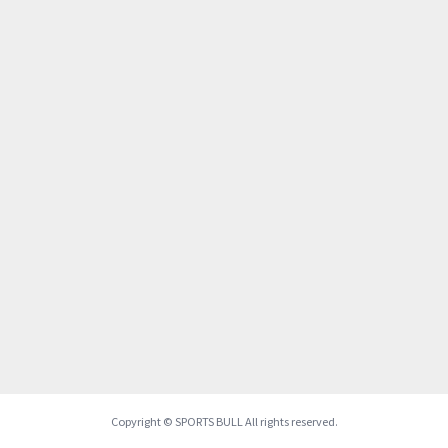
Copyright © SPORTS BULL All rights reserved.