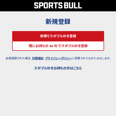
新規登録
新規でスポブルIDを登録
既にお持ちの au ID でスポブルIDを登録
会員登録された場合、
利用規約
・
プライバシーポリシー
に同意されたものとみなします。
スポブルIDをお持ちの方はこちら