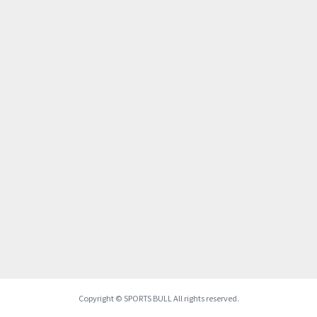
Copyright © SPORTS BULL All rights reserved.