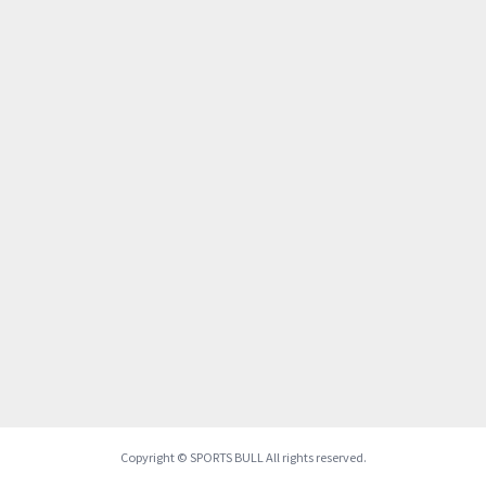
Copyright © SPORTS BULL All rights reserved.