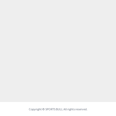
Copyright © SPORTS BULL All rights reserved.