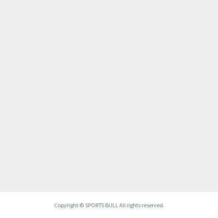
Copyright © SPORTS BULL All rights reserved.