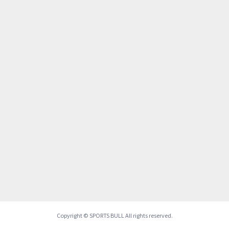
Copyright © SPORTS BULL All rights reserved.