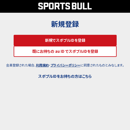
新規登録
新規でスポブルIDを登録
既にお持ちの au ID でスポブルIDを登録
会員登録された場合、
利用規約
・
プライバシーポリシー
に同意されたものとみなします。
スポブルIDをお持ちの方はこちら