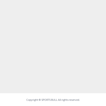
Copyright © SPORTS BULL All rights reserved.