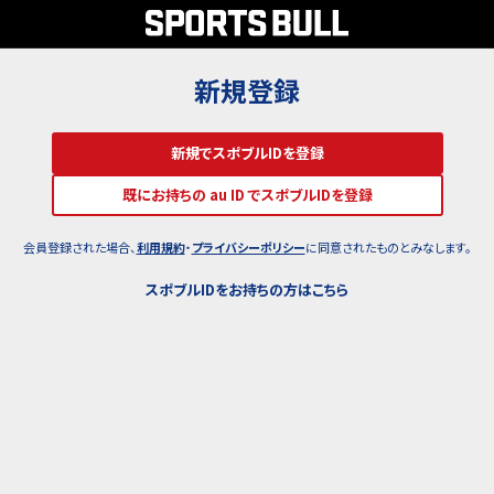
新規登録
新規でスポブルIDを登録
既にお持ちの au ID でスポブルIDを登録
会員登録された場合、
利用規約
・
プライバシーポリシー
に同意されたものとみなします。
スポブルIDをお持ちの方はこちら