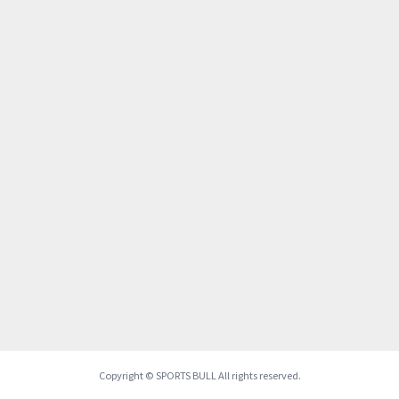
Copyright © SPORTS BULL All rights reserved.