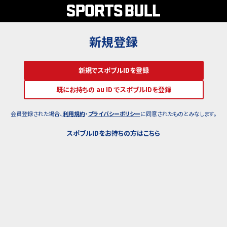
新規登録
新規でスポブルIDを登録
既にお持ちの au ID でスポブルIDを登録
会員登録された場合、
利用規約
・
プライバシーポリシー
に同意されたものとみなします。
スポブルIDをお持ちの方はこちら