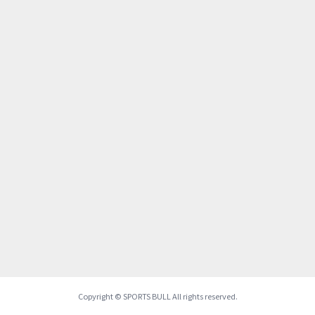
Copyright © SPORTS BULL All rights reserved.