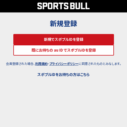
新規登録
新規でスポブルIDを登録
既にお持ちの au ID でスポブルIDを登録
会員登録された場合、
利用規約
・
プライバシーポリシー
に同意されたものとみなします。
スポブルIDをお持ちの方はこちら