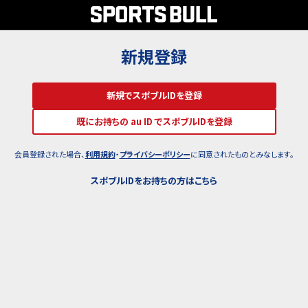
新規登録
新規でスポブルIDを登録
既にお持ちの au ID でスポブルIDを登録
会員登録された場合、
利用規約
・
プライバシーポリシー
に同意されたものとみなします。
スポブルIDをお持ちの方はこちら