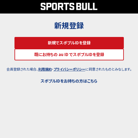
新規登録
新規でスポブルIDを登録
既にお持ちの au ID でスポブルIDを登録
会員登録された場合、
利用規約
・
プライバシーポリシー
に同意されたものとみなします。
スポブルIDをお持ちの方はこちら