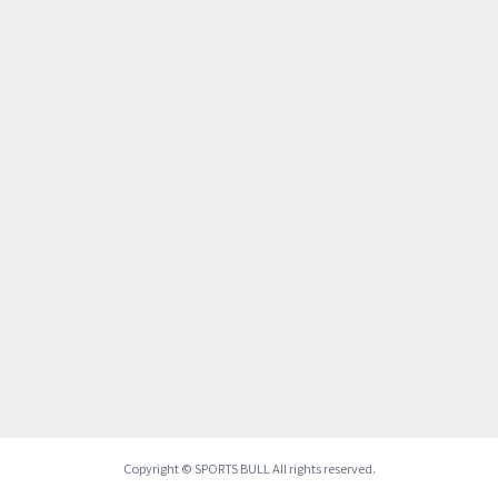
Copyright © SPORTS BULL All rights reserved.