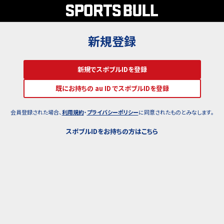
新規登録
新規でスポブルIDを登録
既にお持ちの au ID でスポブルIDを登録
会員登録された場合、
利用規約
・
プライバシーポリシー
に同意されたものとみなします。
スポブルIDをお持ちの方はこちら