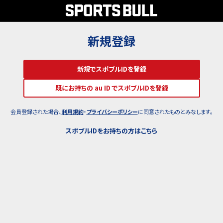
新規登録
新規でスポブルIDを登録
既にお持ちの au ID でスポブルIDを登録
会員登録された場合、
利用規約
・
プライバシーポリシー
に同意されたものとみなします。
スポブルIDをお持ちの方はこちら