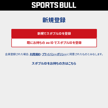
新規登録
新規でスポブルIDを登録
既にお持ちの au ID でスポブルIDを登録
会員登録された場合、
利用規約
・
プライバシーポリシー
に同意されたものとみなします。
スポブルIDをお持ちの方はこちら