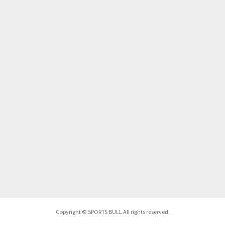
Copyright © SPORTS BULL All rights reserved.