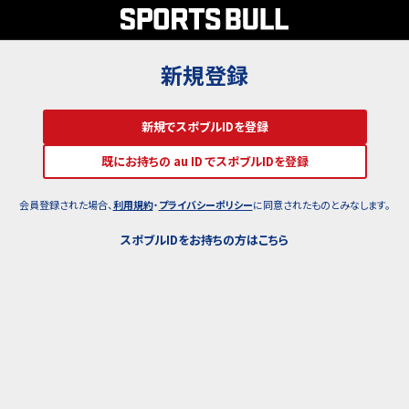
新規登録
新規でスポブルIDを登録
既にお持ちの au ID でスポブルIDを登録
会員登録された場合、
利用規約
・
プライバシーポリシー
に同意されたものとみなします。
スポブルIDをお持ちの方はこちら