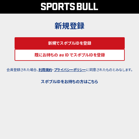
新規登録
新規でスポブルIDを登録
既にお持ちの au ID でスポブルIDを登録
会員登録された場合、
利用規約
・
プライバシーポリシー
に同意されたものとみなします。
スポブルIDをお持ちの方はこちら