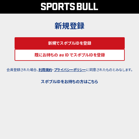
新規登録
新規でスポブルIDを登録
既にお持ちの au ID でスポブルIDを登録
会員登録された場合、
利用規約
・
プライバシーポリシー
に同意されたものとみなします。
スポブルIDをお持ちの方はこちら