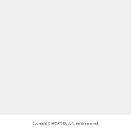
Copyright © SPORTS BULL All rights reserved.