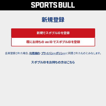
新規登録
新規でスポブルIDを登録
既にお持ちの au ID でスポブルIDを登録
会員登録された場合、
利用規約
・
プライバシーポリシー
に同意されたものとみなします。
スポブルIDをお持ちの方はこちら