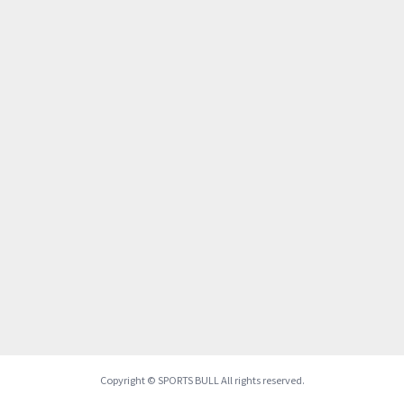
Copyright © SPORTS BULL All rights reserved.